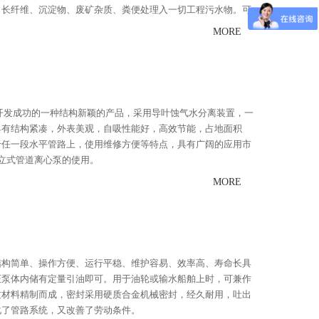
、长纤维、沉淀物、废矿杂质、粪便处理入一切工程污水物。可
、电业、石油、矿山和河塘养殖等行业。它是目前国内抽送固体
MORE
开发成功的一种结构新颖的产品，采用导叶蚀气水分离装置，一
具有结构紧凑，外表美观，自吸性能好，高效节能，占地面积
于任一段水平管路上，使用维修方便等特点，具有广阔的应用市
列立式管道离心泵的使用。
MORE
有结构简单、操作方便、运行平稳、维护容易、效率高、寿命长具
证泵体内储有定量引油即可。用于油轮或输水船舶上时，可兼作
优质材料精制而成，密封采用硬质合金机械密封，经久耐用，吐出
化了管路系统，又改善了劳动条件。